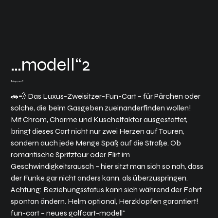
…modell“2
Preis
8.640,00 €
🚗💨 Das Luxus-Zweisitzer-Fun-Cart – für Pärchen oder
solche, die beim Gasgeben zueinanderfinden wollen!
Mit Chrom, Charme und Kuschelfaktor ausgestattet,
bringt dieses Cart nicht nur zwei Herzen auf Touren,
sondern auch jede Menge Spaß auf die Straße. Ob
romantische Spritztour oder Flirt im
Geschwindigkeitsrausch – hier sitzt man sich so nah, dass
der Funke gar nicht anders kann, als überzuspringen.
Achtung: Beziehungsstatus kann sich während der Fahrt
spontan ändern. Helm optional, Herzklopfen garantiert!
fun-cart – neues golfcart-modell“