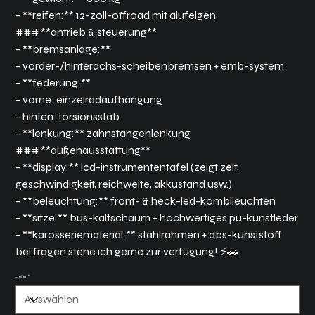
- **reifen:** 12-zoll-offroad mit alufelgen
### **antrieb & steuerung**
- **bremsanlage:**
- vorder-/hinterachs-scheibenbremsen + emb-system
- **federung:**
- vorne: einzelradaufhängung
- hinten: torsionsstab
- **lenkung:** zahnstangenlenkung
### **außenausstattung**
- **display:** lcd-instrumententafel (zeigt zeit,
geschwindigkeit, reichweite, akkustand usw.)
- **beleuchtung:** front- & heck-led-kombileuchten
- **sitze:** bus-kaltschaum + hochwertiges pu-kunstleder
- **karosseriematerial:** stahlrahmen + abs-kunststoff
bei fragen stehe ich gerne zur verfügung! ⚡🚗
…reifen“