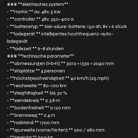
### **elektrisches system**
- **motor:** ac, 48v, 5 kw
- **controller:** 48v, 350–400 a
- **batterietyp:** blei-säure-batterie, 150 ah, 8v × 6 stück
- **ladegerät:** intelligentes hochfrequenz-auto-
ladegerät
- **ladezeit:** 6–8 stunden
### **technische parameter**
- **abmessungen (l×b×h):** 3010 × 1330 × 2040 mm
- **sitzplätze:** 4 personen
- **höchstgeschwindigkeit:** 40 km/h (25 mph)
- **reichweite:** 80–100 km
- **steigfähigkeit:** bis 30 %
- **wendekreis:** ≤ 3,8 m
- **bodenfreiheit:** ≥ 120 mm
- **bremsweg:** ≤ 4 m
- **radstand:** 1700 mm
- **spurweite (vorne/hinten):** 960 / 980 mm
- **gewicht:** 600 kg