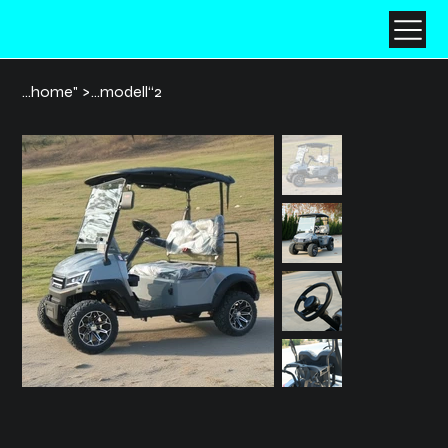
...home"
>
…modell“2