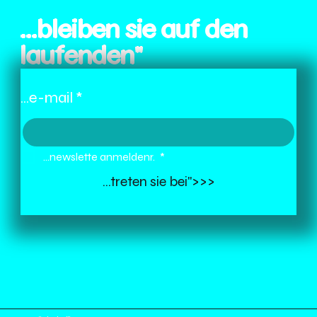
...bleiben sie auf den
laufenden"
...e-mail
*
...newslette anmeldenr. 
*
...treten sie bei">>>