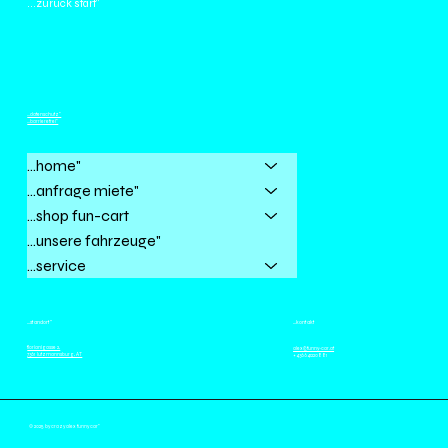
...zurück start"
...datenschutz"
...barrierefrei"
...home"
...anfrage miete"
...shop fun-cart
...unsere fahrzeuge"
...service
...standort"
...kontakt
florianigasse 2,
alex@funny-car.at
7361 lutzmannsburg, AT
+436641220881
© 2025 by crazy alex funny car"