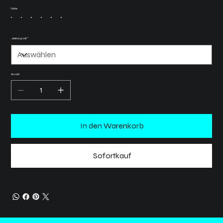
farbe
…leistung volt“
Anzahl
In den Warenkorb
Sofortkauf